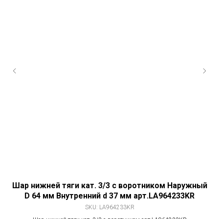
ый
Шар нижней тяги кат. 3/3 с воротником Наружный
D 64 мм Внутренний d 37 мм арт.LA964233KR
SKU:
LA964233KR