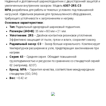
Надежный и долговечный шарикоподшипник с двухсторонней защитой и
увеличенным внутренним зазором. Модель
6307-2RS.C3
MPA
разработана для работы в тяжелых условиях под повышенной
нагрузкой. Идеальное решение для промышленного оборудования,
требующего устойчивости к загрязнениям и нагреву.
Основные характеристики :
Тип:
Радиальный однорядный шариковый подшипник.
Размеры (d×D×B):
35 мм × 80 мм × 21 мм.
Уплотнение:
2RS
– Двойное контактное резиновое уплотнение.
Эффективно защищает от пыли, грязи и влаги, сохраняет смазку.
Радиальный зазор:
C3
– Зазор больше нормального. Компенсирует
температурное расширение в узле, предотвращая заклинивание при
нагреве.
Серия:
63
– Средняя серия. Обладает повышенной
грузоподъемностью и ресурсом по сравнению со стандартной серией
62 (например, 6207).
Бренд:
MPA
– Гарантия качества, соответствие международным
стандартам (ISO, DIN).
Вес:
~0.42 кг.