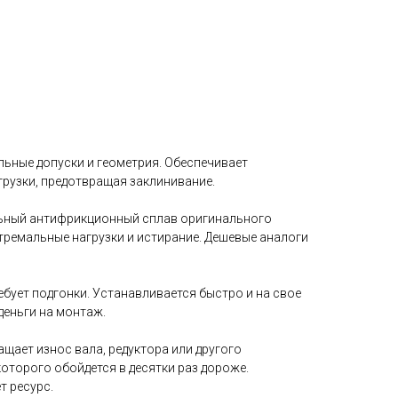
льные допуски и геометрия. Обеспечивает
грузки, предотвращая заклинивание.
льный антифрикционный сплав оригинального
тремальные нагрузки и истирание. Дешевые аналоги
бует подгонки. Устанавливается быстро и на свое
деньги на монтаж.
щает износ вала, редуктора или другого
которого обойдется в десятки раз дороже.
т ресурс.