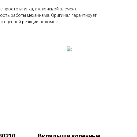
е просто втулка, а ключевой элемент,
ость работы механизма. Оригинал гарантирует
 от цепной реакции поломок.
80210
Вкладыши коренные