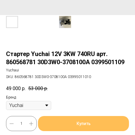
Стартер Yuchai 12V 3KW 740RU арт.
860568781 30D3W0-3708100A 0399501109
Yuchaui
SKU:
860568781 30D3W0-3708100A 03995011010
49 000
р.
53 000
р.
Бренд
Купить