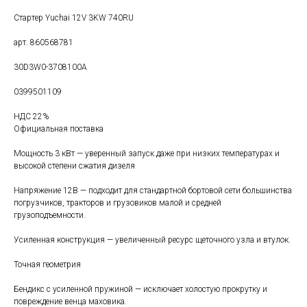
Стартер Yuchai 12V 3KW 740RU
арт. 860568781
30D3W0-3708100A
0399501109
НДС 22%
Официальная поставка
Мощность 3 кВт — уверенный запуск даже при низких температурах и
высокой степени сжатия дизеля
Напряжение 12В — подходит для стандартной бортовой сети большинства
погрузчиков, тракторов и грузовиков малой и средней
грузоподъемности.
Усиленная конструкция — увеличенный ресурс щеточного узла и втулок.
Точная геометрия
Бендикс с усиленной пружиной — исключает холостую прокрутку и
повреждение венца маховика.